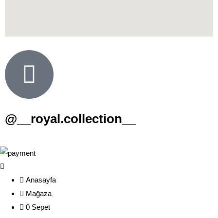
@__royal.collection__
Anasayfa
Mağaza
0
Sepet