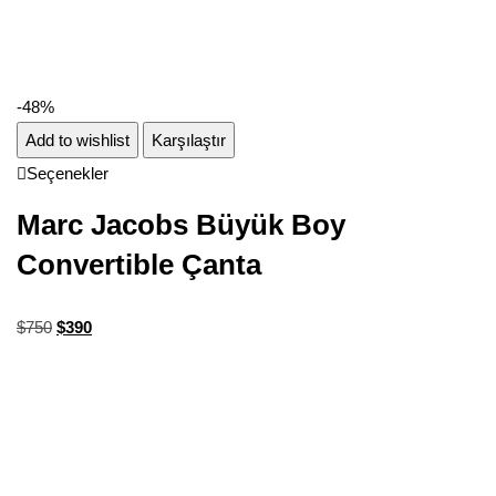
-48%
Add to wishlist
Karşılaştır
Seçenekler
Marc Jacobs Büyük Boy
Convertible Çanta
$
750
$
390