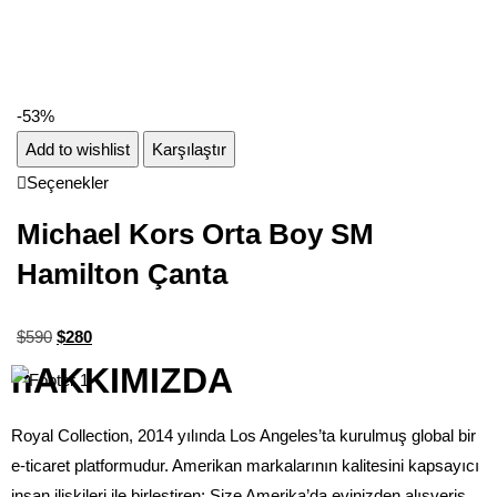
-53%
Add to wishlist
Karşılaştır
Seçenekler
Michael Kors Orta Boy SM
Hamilton Çanta
$
590
$
280
hAKKIMIZDA
Royal Collection, 2014 yılında Los Angeles’ta kurulmuş global bir
e-ticaret platformudur. Amerikan markalarının kalitesini kapsayıcı
insan ilişkileri ile birleştiren; Size Amerika’da evinizden alışveriş