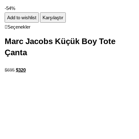
-54%
Add to wishlist
Karşılaştır
Seçenekler
Marc Jacobs Küçük Boy Tote
Çanta
$
695
$
320