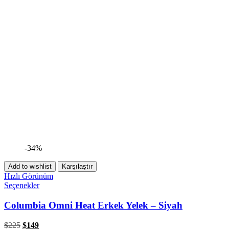
-34%
Add to wishlist
Karşılaştır
Hızlı Görünüm
Seçenekler
Columbia Omni Heat Erkek Yelek – Siyah
$
225
$
149