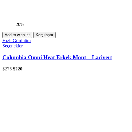
-20%
Add to wishlist
Karşılaştır
Hızlı Görünüm
Seçenekler
Columbia Omni Heat Erkek Mont – Lacivert
$
275
$
220