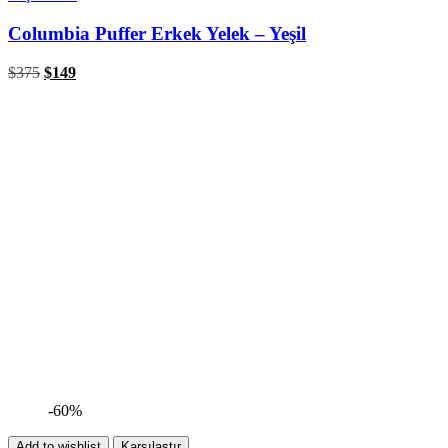
Columbia Puffer Erkek Yelek – Yeşil
$
375
$
149
-60%
Add to wishlist
Karşılaştır