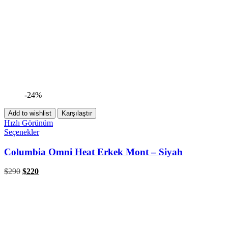
-24%
Add to wishlist
Karşılaştır
Hızlı Görünüm
Seçenekler
Columbia Omni Heat Erkek Mont – Siyah
$
290
$
220