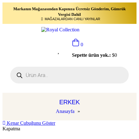
Markanın Mağazasından Kapınıza Ücretsiz Gönderim, Gümrük
Vergisi Dahil
MAĞAZALARDAN CANLI YAYINLAR
0
Sepette ürün yok.:
$
0
ERKEK
Anasayfa
»
Kenar Çubuğunu Göster
Kapatma