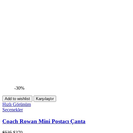
-30%
Add to wishlist
Karşılaştır
Hızlı Görünüm
Seçenekler
Coach Rowan Mini Postacı Çanta
$
525
$
370