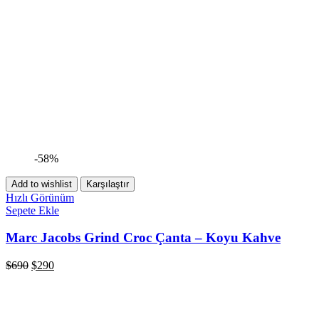
-58%
Add to wishlist
Karşılaştır
Hızlı Görünüm
Sepete Ekle
Marc Jacobs Grind Croc Çanta – Koyu Kahve
$
690
$
290