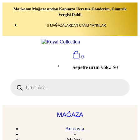
Markanın Mağazasından Kapınıza Ücretsiz Gönderim, Gümrük
Vergisi Dahil
MAĞAZALARDAN CANLI YAYINLAR
0
Sepette ürün yok.:
$
0
MAĞAZA
Anasayfa
»
Mağaza