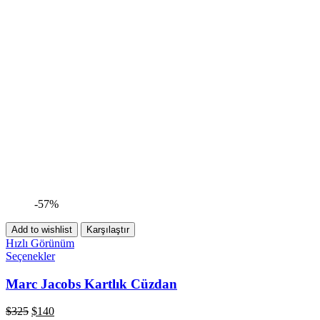
-57%
Add to wishlist
Karşılaştır
Hızlı Görünüm
Seçenekler
Marc Jacobs Kartlık Cüzdan
$
325
$
140