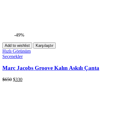
-49%
Add to wishlist
Karşılaştır
Hızlı Görünüm
Seçenekler
Marc Jacobs Groove Kalın Askılı Çanta
$
650
$
330