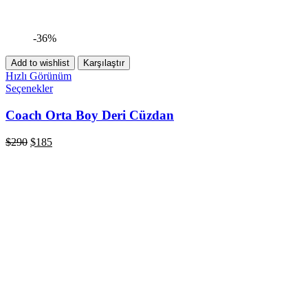
-36%
Add to wishlist
Karşılaştır
Hızlı Görünüm
Seçenekler
Coach Orta Boy Deri Cüzdan
$
290
$
185