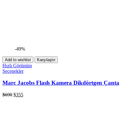
-49%
Add to wishlist
Karşılaştır
Hızlı Görünüm
Seçenekler
Marc Jacobs Flash Kamera Dikdörtgen Çanta
$
690
$
355