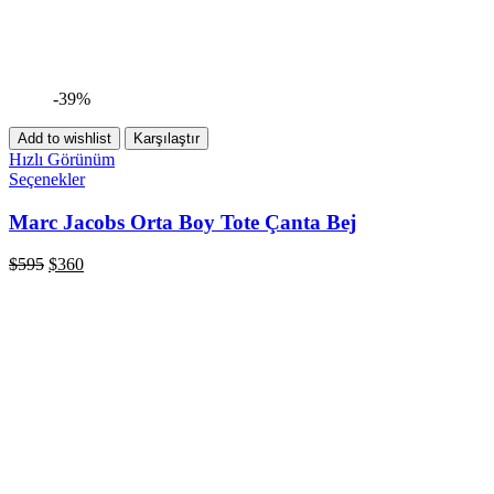
-39%
Add to wishlist
Karşılaştır
Hızlı Görünüm
Seçenekler
Marc Jacobs Orta Boy Tote Çanta Bej
$
595
$
360