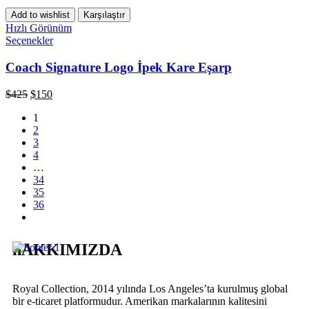
Add to wishlist
Karşılaştır
Hızlı Görünüm
Seçenekler
Coach Signature Logo İpek Kare Eşarp
$
425
$
150
1
2
3
4
…
34
35
36
hAKKIMIZDA
Royal Collection, 2014 yılında Los Angeles’ta kurulmuş global
bir e-ticaret platformudur. Amerikan markalarının kalitesini