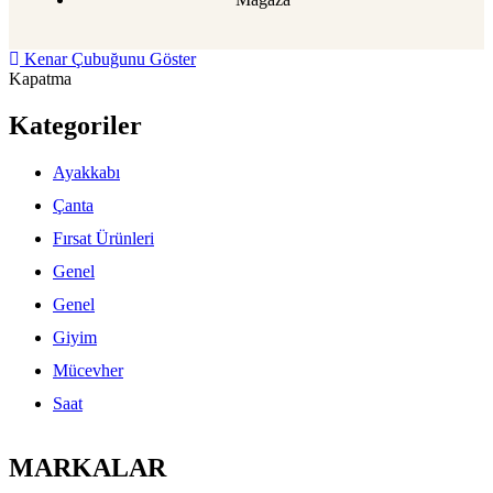
Kenar Çubuğunu Göster
Kapatma
Kategoriler
Ayakkabı
Çanta
Fırsat Ürünleri
Genel
Genel
Giyim
Mücevher
Saat
MARKALAR