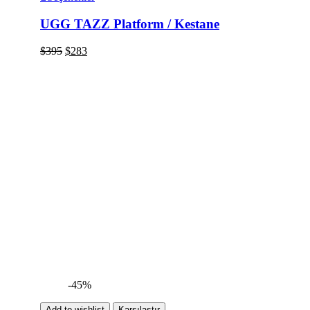
UGG TAZZ Platform / Kestane
$
395
$
283
-45%
Add to wishlist
Karşılaştır