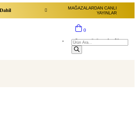
MAĞAZALARDAN CANLI
Dahil
YAYINLAR
0
Sepette ürün yok.:
$
0