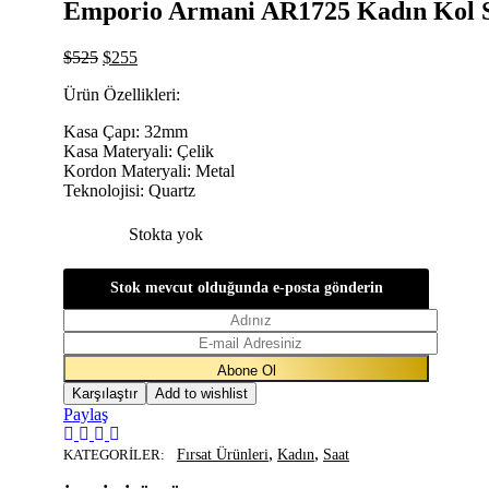
Emporio Armani AR1725 Kadın Kol S
$
525
$
255
Ürün Özellikleri:
Kasa Çapı: 32mm
Kasa Materyali: Çelik
Kordon Materyali: Metal
Teknolojisi: Quartz
Stokta yok
Stok mevcut olduğunda e-posta gönderin
Karşılaştır
Add to wishlist
Paylaş
,
,
KATEGORILER:
Fırsat Ürünleri
Kadın
Saat