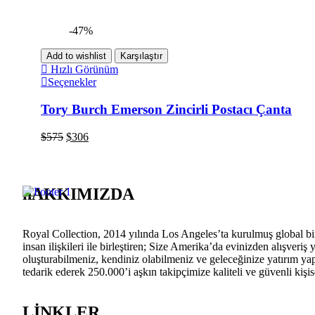
-47%
Add to wishlist
Karşılaştır
Hızlı Görünüm
Seçenekler
Tory Burch Emerson Zincirli Postacı Çanta
$
575
$
306
hAKKIMIZDA
Royal Collection, 2014 yılında Los Angeles’ta kurulmuş global bir
insan ilişkileri ile birleştiren; Size Amerika’da evinizden alışver
oluşturabilmeniz, kendiniz olabilmeniz ve geleceğinize yatırım yap
tedarik ederek 250.000’i aşkın takipçimize kaliteli ve güvenli kiş
LİNKLER