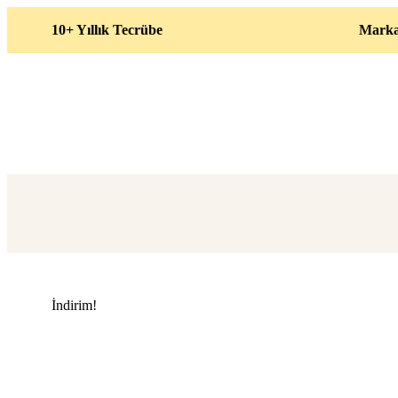
10+ Yıllık Tecrübe
Marka
İndirim!