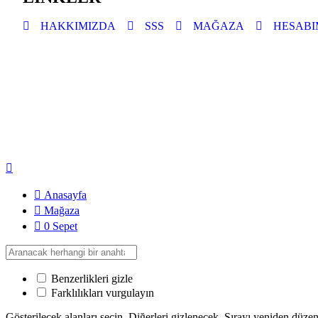
HAKKIMIZDA
SSS
MAĞAZA
HESABI
Anasayfa
Mağaza
0
Sepet
Benzerlikleri gizle
Farklılıkları vurgulayın
Gösterilecek alanları seçin. Diğerleri gizlenecek. Sırayı yeniden düze