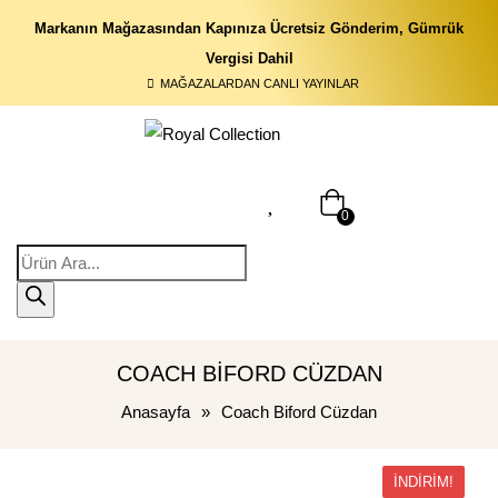
Markanın Mağazasından Kapınıza Ücretsiz Gönderim, Gümrük
Vergisi Dahil
MAĞAZALARDAN CANLI YAYINLAR
0
COACH BIFORD CÜZDAN
Anasayfa
»
Coach Biford Cüzdan
İNDIRIM!