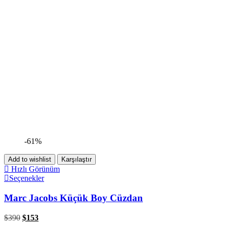
-61%
Add to wishlist
Karşılaştır
Hızlı Görünüm
Seçenekler
Marc Jacobs Küçük Boy Cüzdan
$
390
$
153