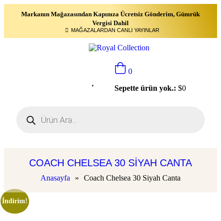
Markanın Mağazasından Kapınıza Ücretsiz Gönderim, Gümrük
Vergisi Dahil
MAĞAZALARDAN CANLI YAYINLAR
0
Sepette ürün yok.:
$
0
COACH CHELSEA 30 SIYAH CANTA
Anasayfa
»
Coach Chelsea 30 Siyah Canta
İndirim!