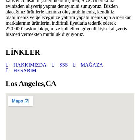
kapsayıcı insan ilişkileri ile birleştiren; Size Amerika’da
evinizden alışveriş yapma deneyimini sunuyoruz. Bizden
alacağınız ürünlerle tarzınızı oluşturabilmeniz, kendiniz
olabilmeniz ve geleceğinize yatırım yapabilmeniz için Amerikan
markalarının ürünlerini indirimli fiyatlarla tedarik ederek
250.000’i aşkın takipçimize kaliteli ve güvenli kişisel alışveriş
hizmeti vermekten mutluluk duyuyoruz.
LİNKLER
HAKKIMIZDA
SSS
MAĞAZA
HESABIM
Los Angeles,CA