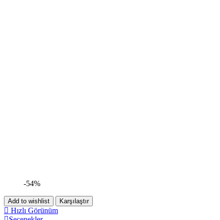
-54%
Add to wishlist
Karşılaştır
Hızlı Görünüm
Seçenekler