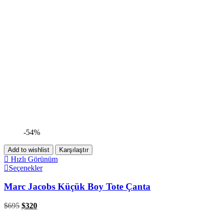
-54%
Add to wishlist
Karşılaştır
Hızlı Görünüm
Seçenekler
Marc Jacobs Küçük Boy Tote Çanta
$
695
$
320