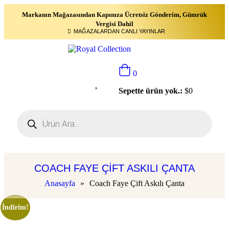
Markanın Mağazasından Kapınıza Ücretsiz Gönderim, Gümrük
Vergisi Dahil
MAĞAZALARDAN CANLI YAYINLAR
0
Sepette ürün yok.:
$
0
COACH FAYE ÇIFT ASKILI ÇANTA
Anasayfa
»
Coach Faye Çift Askılı Çanta
İndirim!