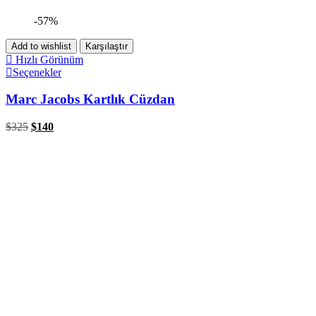
-57%
Add to wishlist
Karşılaştır
Hızlı Görünüm
Seçenekler
Marc Jacobs Kartlık Cüzdan
$
325
$
140