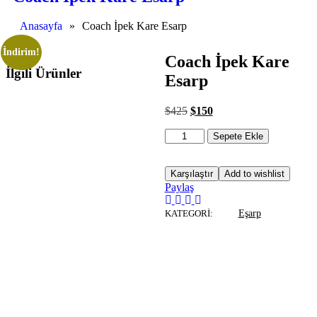
Anasayfa
»
Coach İpek Kare Esarp
İndirim!
Coach İpek Kare
İlgili Ürünler
Esarp
$
425
$
150
Sepete Ekle
Karşılaştır
Add to wishlist
Paylaş
KATEGORI:
Eşarp