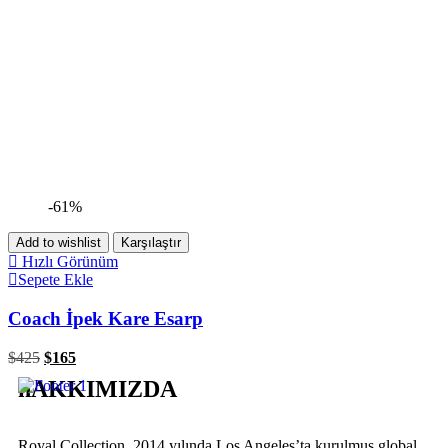
-61%
Add to wishlist
Karşılaştır
Hızlı Görünüm
Sepete Ekle
Coach İpek Kare Esarp
$
425
$
165
hAKKIMIZDA
Royal Collection, 2014 yılında Los Angeles’ta kurulmuş global