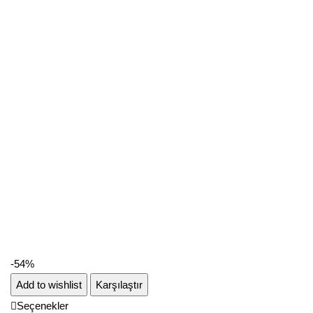
-54%
Add to wishlist
Karşılaştır
Seçenekler