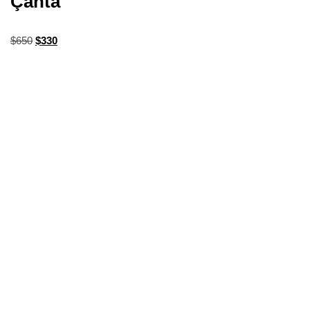
Çanta
$
650
$
330