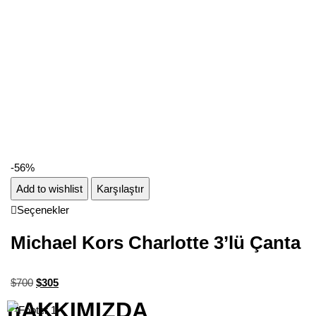
-56%
Add to wishlist
Karşılaştır
Seçenekler
Michael Kors Charlotte 3’lü Çanta
$
700
$
305
hAKKIMIZDA