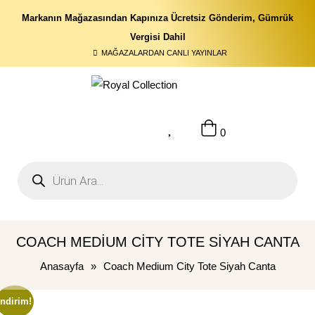
Markanın Mağazasından Kapınıza Ücretsiz Gönderim, Gümrük
Vergisi Dahil
MAĞAZALARDAN CANLI YAYINLAR
0
COACH MEDIUM CITY TOTE SIYAH CANTA
Anasayfa
»
Coach Medium City Tote Siyah Canta
İndirim!