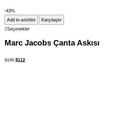
-43%
Add to wishlist
Karşılaştır
Seçenekler
Marc Jacobs Çanta Askısı
$
195
$
112