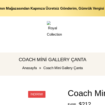
nın Mağazasından Kapınıza Ücretsiz Gönderim, Gümrük Vergisi 
COACH MINI GALLERY ÇANTA
Anasayfa
»
Coach Mini Gallery Çanta
Coach Min
İNDIRIM!
$
212
$
495