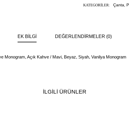
Çanta
P
KATEGORILER:
,
EK BILGI
DEĞERLENDIRMELER (0)
ve Monogram
,
Açık Kahve / Mavi
,
Beyaz
,
Siyah
,
Vanilya Monogram
İLGILI ÜRÜNLER