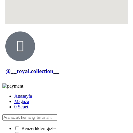
@__royal.collection__
Anasayfa
Mağaza
0
Sepet
Benzerlikleri gizle