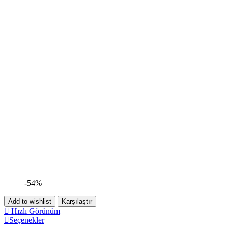
-54%
Add to wishlist
Karşılaştır
Hızlı Görünüm
Seçenekler