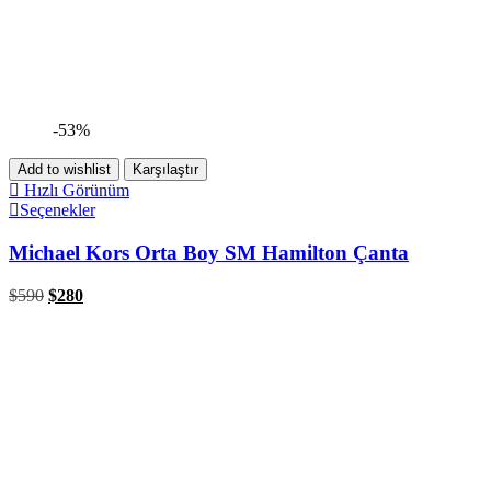
-53%
Add to wishlist
Karşılaştır
Hızlı Görünüm
Seçenekler
Michael Kors Orta Boy SM Hamilton Çanta
$
590
$
280