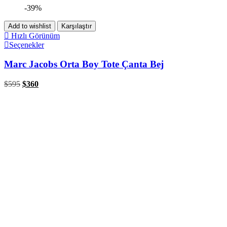
-39%
Add to wishlist
Karşılaştır
Hızlı Görünüm
Seçenekler
Marc Jacobs Orta Boy Tote Çanta Bej
$
595
$
360