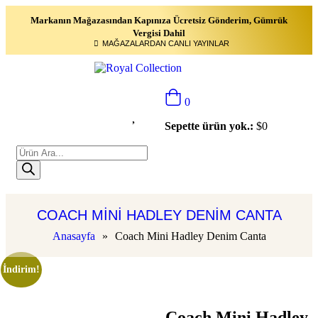
Markanın Mağazasından Kapınıza Ücretsiz Gönderim, Gümrük
Vergisi Dahil
MAĞAZALARDAN CANLI YAYINLAR
0
Sepette ürün yok.:
$
0
COACH MINI HADLEY DENIM CANTA
Anasayfa
»
Coach Mini Hadley Denim Canta
İndirim!
Coach Mini Hadley