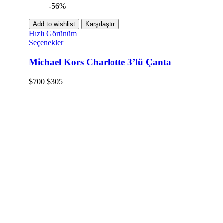
-56%
Add to wishlist
Karşılaştır
Hızlı Görünüm
Seçenekler
Michael Kors Charlotte 3’lü Çanta
$
700
$
305