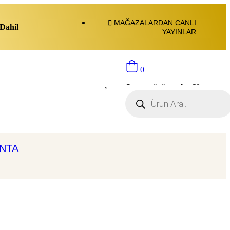
MAĞAZALARDAN CANLI
Dahil
YAYINLAR
0
Sepette ürün yok.:
$
0
ANTA