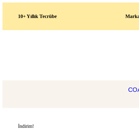
10+ Yıllık Tecrübe
Marka
COA
İndirim!