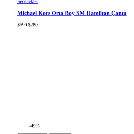
Seçenekler
Michael Kors Orta Boy SM Hamilton Çanta
$
590
$
280
-49%