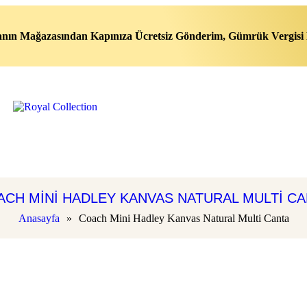
nın Mağazasından Kapınıza Ücretsiz Gönderim, Gümrük Vergisi 
CH MINI HADLEY KANVAS NATURAL MULTI C
Anasayfa
»
Coach Mini Hadley Kanvas Natural Multi Canta