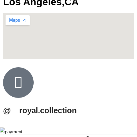
Los Angeles,CA
@__royal.collection__