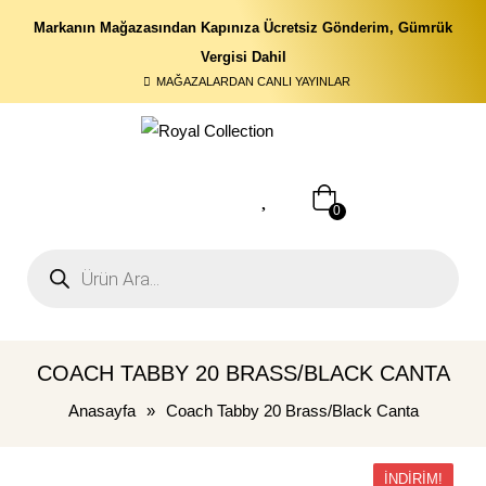
Markanın Mağazasından Kapınıza Ücretsiz Gönderim, Gümrük
Vergisi Dahil
MAĞAZALARDAN CANLI YAYINLAR
0
COACH TABBY 20 BRASS/BLACK CANTA
Anasayfa
»
Coach Tabby 20 Brass/Black Canta
İNDIRIM!