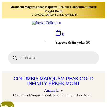
Markanın Mağazasından Kapınıza Ücretsiz Gönderim, Gümrük
Vergisi Dahil
MAĞAZALARDAN CANLI YAYINLAR
0
Sepette ürün yok.:
$
0
COLUMBIA MARQUAM PEAK GOLD
İNFINITY ERKEK MONT
Anasayfa
»
Columbia Marquam Peak Gold İnfinity Erkek Mont
İndirim!