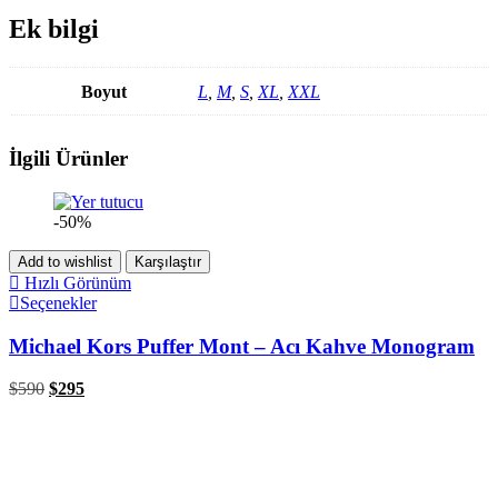
Ek bilgi
Boyut
L
,
M
,
S
,
XL
,
XXL
İlgili Ürünler
-50%
Add to wishlist
Karşılaştır
Hızlı Görünüm
Seçenekler
Michael Kors Puffer Mont – Acı Kahve Monogram
$
590
$
295