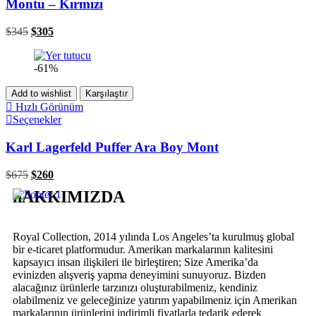
Montu – Kırmızı
$
345
$
305
-61%
Add to wishlist
Karşılaştır
Hızlı Görünüm
Seçenekler
Karl Lagerfeld Puffer Ara Boy Mont
$
675
$
260
hAKKIMIZDA
Royal Collection, 2014 yılında Los Angeles’ta kurulmuş global
bir e-ticaret platformudur. Amerikan markalarının kalitesini
kapsayıcı insan ilişkileri ile birleştiren; Size Amerika’da
evinizden alışveriş yapma deneyimini sunuyoruz. Bizden
alacağınız ürünlerle tarzınızı oluşturabilmeniz, kendiniz
olabilmeniz ve geleceğinize yatırım yapabilmeniz için Amerikan
markalarının ürünlerini indirimli fiyatlarla tedarik ederek