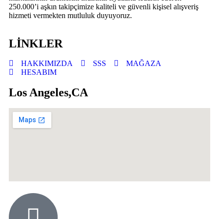
250.000’i aşkın takipçimize kaliteli ve güvenli kişisel alışveriş
hizmeti vermekten mutluluk duyuyoruz.
LİNKLER
HAKKIMIZDA
SSS
MAĞAZA
HESABIM
Los Angeles,CA