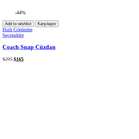
-44%
Add to wishlist
Karşılaştır
Hızlı Görünüm
Seçenekler
Coach Snap Cüzdan
$
295
$
165