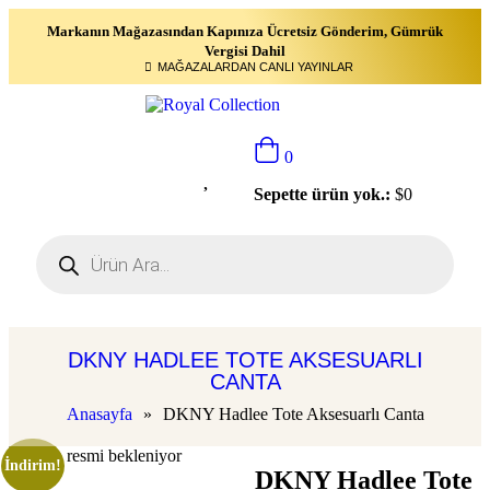
Markanın Mağazasından Kapınıza Ücretsiz Gönderim, Gümrük
Vergisi Dahil
MAĞAZALARDAN CANLI YAYINLAR
0
Sepette ürün yok.:
$
0
DKNY HADLEE TOTE AKSESUARLI
CANTA
Anasayfa
»
DKNY Hadlee Tote Aksesuarlı Canta
İndirim!
DKNY Hadlee Tote