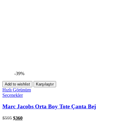
-39%
Add to wishlist
Karşılaştır
Hızlı Görünüm
Seçenekler
Marc Jacobs Orta Boy Tote Çanta Bej
$
595
$
360