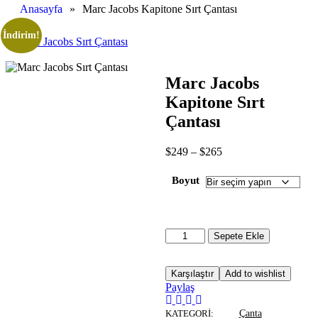
Anasayfa
»
Marc Jacobs Kapitone Sırt Çantası
İndirim!
Marc Jacobs
Kapitone Sırt
Çantası
$
249
–
$
265
Boyut
Sepete Ekle
Karşılaştır
Add to wishlist
Paylaş
KATEGORI:
Çanta