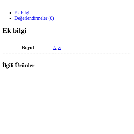
Ek bilgi
Değerlendirmeler (0)
Ek bilgi
Boyut
L
,
S
İlgili Ürünler