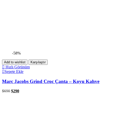
-58%
Add to wishlist
Karşılaştır
Hızlı Görünüm
Sepete Ekle
Marc Jacobs Grind Croc Çanta – Koyu Kahve
$
690
$
290