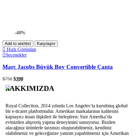
-48%
Add to wishlist
Karşılaştır
Hızlı Görünüm
Seçenekler
Marc Jacobs Büyük Boy Convertible Çanta
$
750
$
390
hAKKIMIZDA
Royal Collection, 2014 yılında Los Angeles’ta kurulmuş global
bir e-ticaret platformudur. Amerikan markalarının kalitesini
kapsayıcı insan ilişkileri ile birleştiren; Size Amerika’da
evinizden alışveriş yapma deneyimini sunuyoruz. Bizden
alacağınız ürünlerle tarzınızı oluşturabilmeniz, kendiniz
olabilmeniz ve geleceğinize yatırım yapabilmeniz için Amerikan