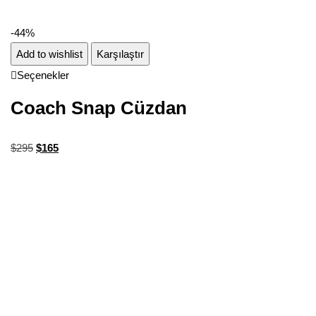
-44%
Add to wishlist
Karşılaştır
Seçenekler
Coach Snap Cüzdan
$
295
$
165