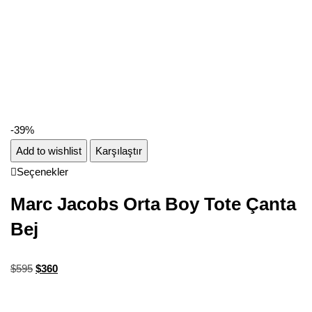
-39%
Add to wishlist
Karşılaştır
Seçenekler
Marc Jacobs Orta Boy Tote Çanta
Bej
$
595
$
360