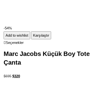
-54%
Add to wishlist
Karşılaştır
Seçenekler
Marc Jacobs Küçük Boy Tote
Çanta
$
695
$
320