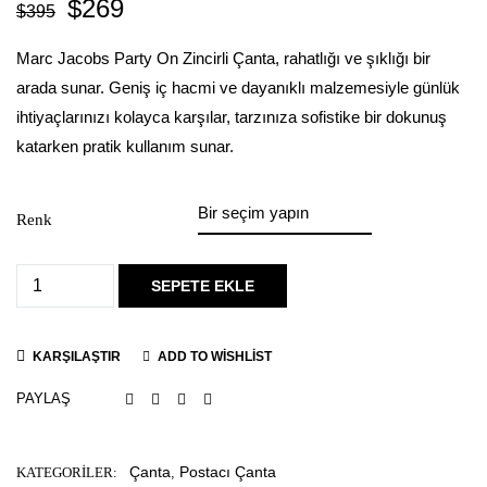
$
269
$
395
Marc Jacobs Party On Zincirli Çanta, rahatlığı ve şıklığı bir
arada sunar. Geniş iç hacmi ve dayanıklı malzemesiyle günlük
ihtiyaçlarınızı kolayca karşılar, tarzınıza sofistike bir dokunuş
katarken pratik kullanım sunar.
Renk
SEPETE EKLE
KARŞILAŞTIR
ADD TO WISHLIST
PAYLAŞ
Çanta
Postacı Çanta
KATEGORILER:
,