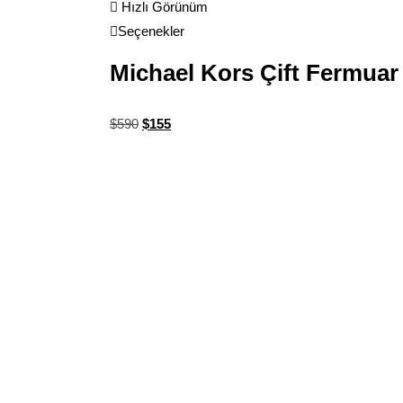
Hızlı Görünüm
Seçenekler
Michael Kors Çift Fermua
$
590
$
155