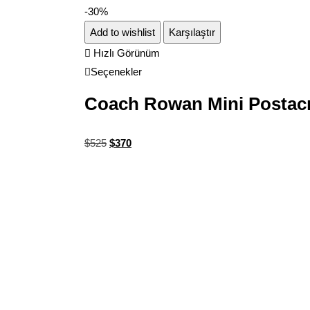
-30%
Add to wishlist
Karşılaştır
Hızlı Görünüm
Seçenekler
Coach Rowan Mini Postacı
$
525
$
370