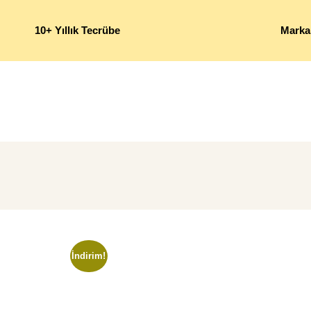
10+ Yıllık Tecrübe
Marka
İndirim!