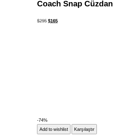
Coach Snap Cüzdan
$
295
$
165
-74%
Add to wishlist
Karşılaştır