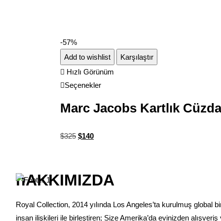
-57%
Add to wishlist
Karşılaştır
Hızlı Görünüm
Seçenekler
Marc Jacobs Kartlık Cüzd
$
325
$
140
hAKKIMIZDA
Royal Collection, 2014 yılında Los Angeles’ta kurulmuş global bi
insan ilişkileri ile birleştiren; Size Amerika’da evinizden alışv