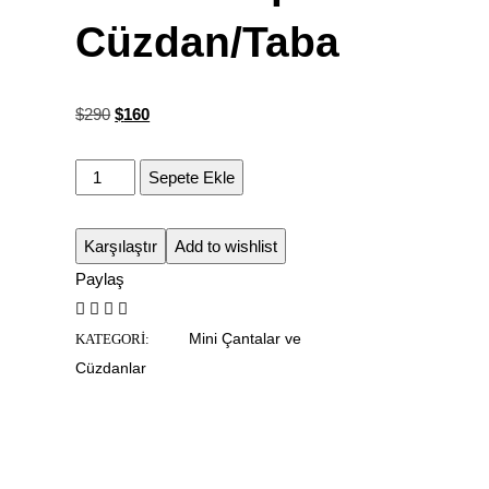
Cüzdan/Taba
$
290
$
160
Sepete Ekle
Karşılaştır
Add to wishlist
Paylaş
Mini Çantalar ve
KATEGORI:
Cüzdanlar