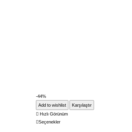
-44%
Add to wishlist
Karşılaştır
Hızlı Görünüm
Seçenekler