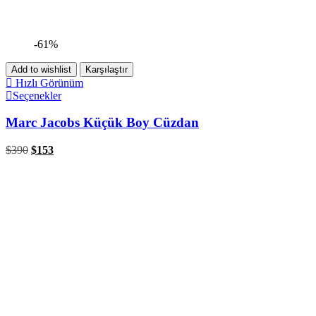
-61%
Add to wishlist
Karşılaştır
Hızlı Görünüm
Seçenekler
Marc Jacobs Küçük Boy Cüzdan
$
390
$
153