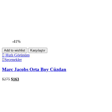
-41%
Add to wishlist
Karşılaştır
Hızlı Görünüm
Seçenekler
Marc Jacobs Orta Boy Cüzdan
$
275
$
163