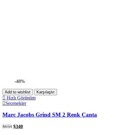
-48%
Add to wishlist
Karşılaştır
Hızlı Görünüm
Seçenekler
Marc Jacobs Grind SM 2 Renk Çanta
$
650
$
340