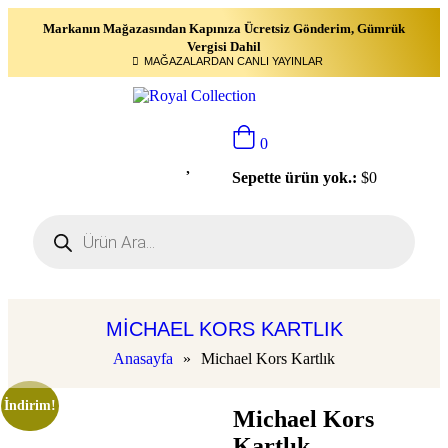
Markanın Mağazasından Kapınıza Ücretsiz Gönderim, Gümrük
Vergisi Dahil
MAĞAZALARDAN CANLI YAYINLAR
0
Sepette ürün yok.:
$
0
MICHAEL KORS KARTLIK
Anasayfa
»
Michael Kors Kartlık
İndirim!
Michael Kors
Kartlık