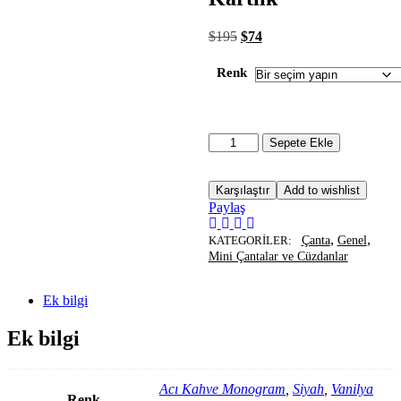
$
195
$
74
Renk
Sepete Ekle
Karşılaştır
Add to wishlist
Paylaş
,
,
KATEGORILER:
Çanta
Genel
Mini Çantalar ve Cüzdanlar
Ek bilgi
Ek bilgi
Acı Kahve Monogram
,
Siyah
,
Vanilya
Renk