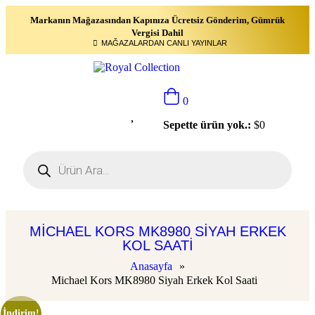
Markanın Mağazasından Kapınıza Ücretsiz Gönderim, Gümrük
Vergisi Dahil
MAĞAZALARDAN CANLI YAYINLAR
0
Sepette ürün yok.:
$
0
MICHAEL KORS MK8980 SIYAH ERKEK
KOL SAATI
Anasayfa
»
Michael Kors MK8980 Siyah Erkek Kol Saati
İndirim!