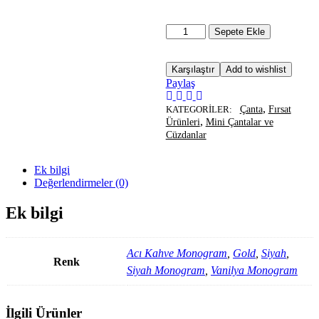
Sepete Ekle
Karşılaştır
Add to wishlist
Paylaş
,
KATEGORILER:
Çanta
Fırsat
,
Ürünleri
Mini Çantalar ve
Cüzdanlar
Ek bilgi
Değerlendirmeler (0)
Ek bilgi
Acı Kahve Monogram
,
Gold
,
Siyah
,
Renk
Siyah Monogram
,
Vanilya Monogram
İlgili Ürünler