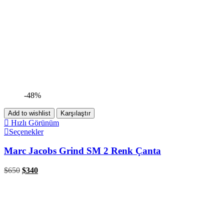
-48%
Add to wishlist
Karşılaştır
Hızlı Görünüm
Seçenekler
Marc Jacobs Grind SM 2 Renk Çanta
$
650
$
340