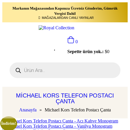
Markanın Mağazasından Kapınıza Ücretsiz Gönderim, Gümrük
Vergisi Dahil
MAĞAZALARDAN CANLI YAYINLAR
0
Sepette ürün yok.:
$
0
MICHAEL KORS TELEFON POSTACI
ÇANTA
Anasayfa
»
Michael Kors Telefon Postacı Çanta
İndirim!