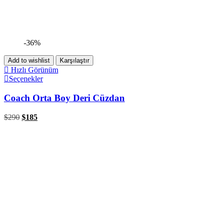
-36%
Add to wishlist
Karşılaştır
Hızlı Görünüm
Seçenekler
Coach Orta Boy Deri Cüzdan
$
290
$
185