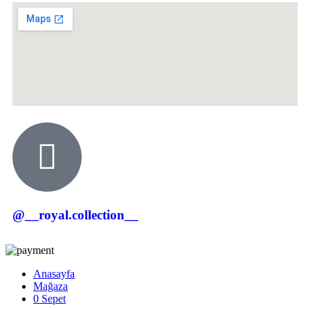
@__royal.collection__
Anasayfa
Mağaza
0
Sepet