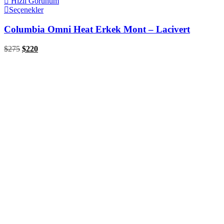
Hızlı Görünüm
Seçenekler
Columbia Omni Heat Erkek Mont – Lacivert
$
275
$
220