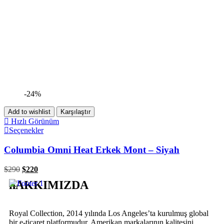
-24%
Add to wishlist
Karşılaştır
Hızlı Görünüm
Seçenekler
Columbia Omni Heat Erkek Mont – Siyah
$
290
$
220
hAKKIMIZDA
Royal Collection, 2014 yılında Los Angeles’ta kurulmuş global
bir e-ticaret platformudur. Amerikan markalarının kalitesini