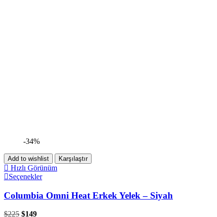
-34%
Add to wishlist
Karşılaştır
Hızlı Görünüm
Seçenekler
Columbia Omni Heat Erkek Yelek – Siyah
$
225
$
149