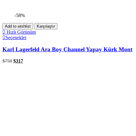
-58%
Add to wishlist
Karşılaştır
Hızlı Görünüm
Seçenekler
Karl Lagerfeld Ara Boy Channel Yapay Kürk Mont
$
750
$
317