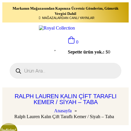
Markanın Mağazasından Kapınıza Ücretsiz Gönderim, Gümrük
Vergisi Dahil
MAĞAZALARDAN CANLI YAYINLAR
0
Sepette ürün yok.:
$
0
RALPH LAUREN KALIN ÇIFT TARAFLI
KEMER / SIYAH – TABA
Anasayfa
»
Ralph Lauren Kalın Çift Taraflı Kemer / Siyah – Taba
İndirim!