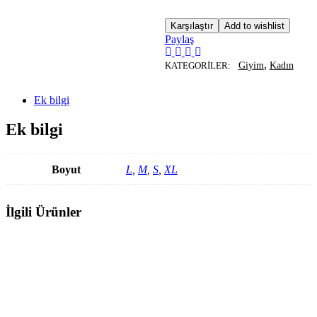
Karşılaştır
Add to wishlist
Paylaş
,
KATEGORILER:
Giyim
Kadın
Ek bilgi
Ek bilgi
Boyut
L
,
M
,
S
,
XL
İlgili Ürünler