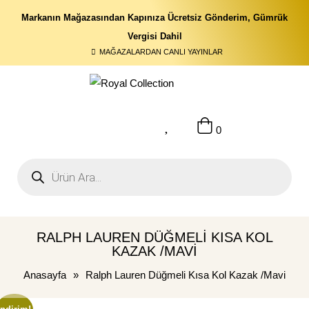
Markanın Mağazasından Kapınıza Ücretsiz Gönderim, Gümrük
Vergisi Dahil
MAĞAZALARDAN CANLI YAYINLAR
0
RALPH LAUREN DÜĞMELI KISA KOL
KAZAK /MAVI
Anasayfa
»
Ralph Lauren Düğmeli Kısa Kol Kazak /Mavi