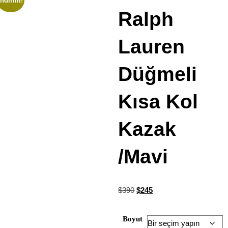
İndirim!
Ralph
Lauren
Düğmeli
Kısa Kol
Kazak
/Mavi
$
390
$
245
Boyut