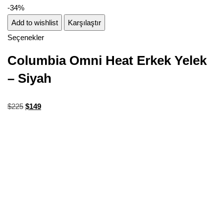
-34%
Add to wishlist
Karşılaştır
Seçenekler
Columbia Omni Heat Erkek Yelek
– Siyah
$
225
$
149