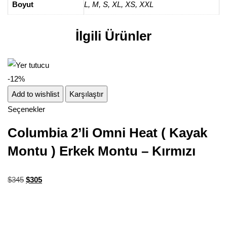
Boyut
L
,
M
,
S
,
XL
,
XS
,
XXL
İlgili Ürünler
-12%
Add to wishlist
Karşılaştır
Seçenekler
Columbia 2’li Omni Heat ( Kayak
Montu ) Erkek Montu – Kırmızı
$
345
$
305