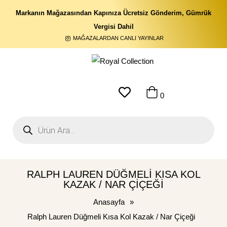
Markanın Mağazasından Kapınıza Ücretsiz Gönderim, Gümrük
Vergisi Dahil
MAĞAZALARDAN CANLI YAYINLAR
0
RALPH LAUREN DÜĞMELI KISA KOL
KAZAK / NAR ÇIÇEĞI
Anasayfa
»
Ralph Lauren Düğmeli Kısa Kol Kazak / Nar Çiçeği