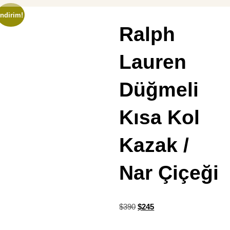
İndirim!
Ralph
Lauren
Düğmeli
Kısa Kol
Kazak /
Nar Çiçeği
$
390
$
245