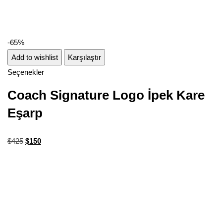
-65%
Add to wishlist
Karşılaştır
Seçenekler
Coach Signature Logo İpek Kare
Eşarp
$
425
$
150