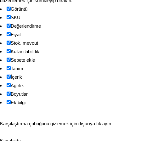
düzenlemek için sürükleyip bırakın.
Görüntü
SKU
Değerlendirme
Fiyat
Stok, mevcut
Kullanılabilirlik
Sepete ekle
Tanım
İçerik
Ağırlık
Boyutlar
Ek bilgi
Karşılaştırma çubuğunu gizlemek için dışarıya tıklayın
Karşılaştır