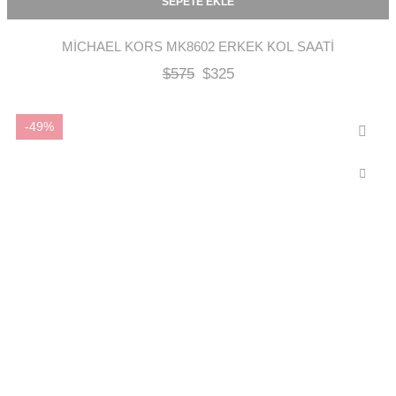
SEPETE EKLE
MICHAEL KORS MK8602 ERKEK KOL SAATI
$
575
$
325
-49%