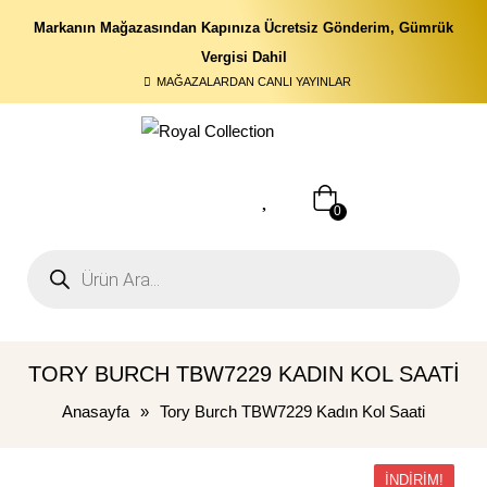
Markanın Mağazasından Kapınıza Ücretsiz Gönderim, Gümrük
Vergisi Dahil
MAĞAZALARDAN CANLI YAYINLAR
0
TORY BURCH TBW7229 KADIN KOL SAATI
Anasayfa
»
Tory Burch TBW7229 Kadın Kol Saati
İNDIRIM!