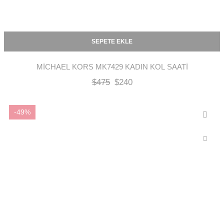
SEPETE EKLE
MICHAEL KORS MK7429 KADIN KOL SAATI
$
475
$
240
-49%