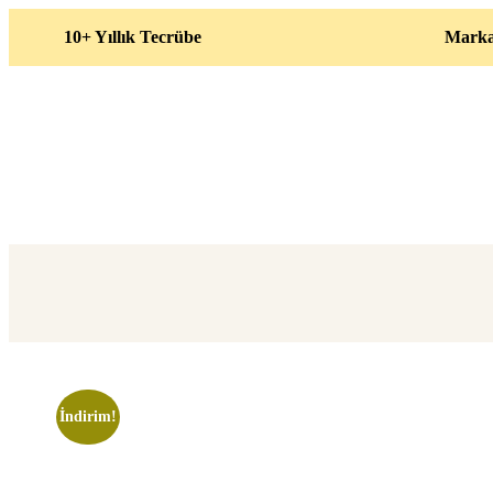
10+ Yıllık Tecrübe
Marka
İndirim!