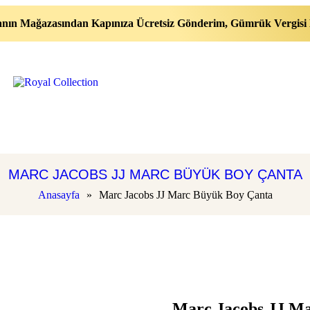
nın Mağazasından Kapınıza Ücretsiz Gönderim, Gümrük Vergisi 
MARC JACOBS JJ MARC BÜYÜK BOY ÇANTA
Anasayfa
»
Marc Jacobs JJ Marc Büyük Boy Çanta
Marc Jacobs JJ M