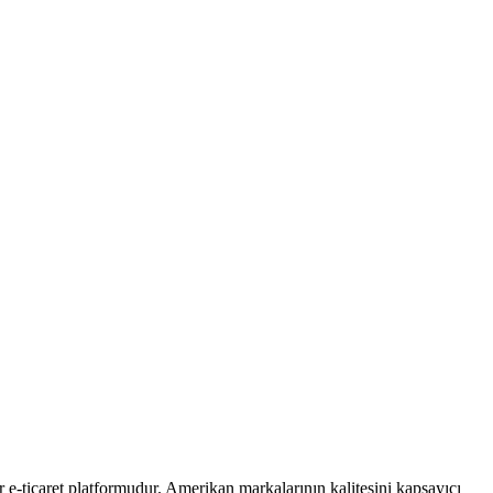
 e-ticaret platformudur. Amerikan markalarının kalitesini kapsayıcı