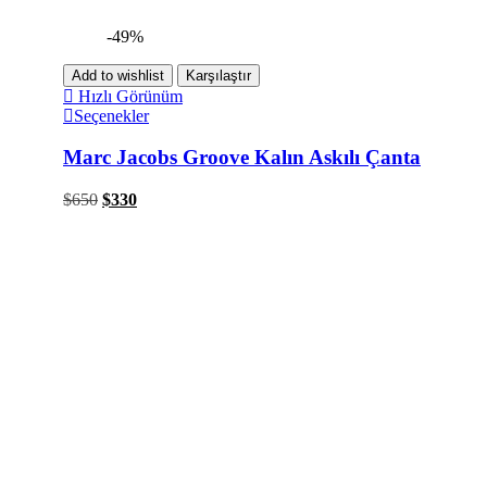
-49%
Add to wishlist
Karşılaştır
Hızlı Görünüm
Seçenekler
Marc Jacobs Groove Kalın Askılı Çanta
$
650
$
330