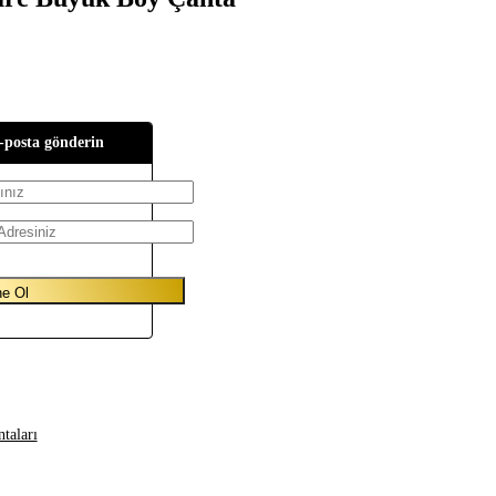
-posta gönderin
taları