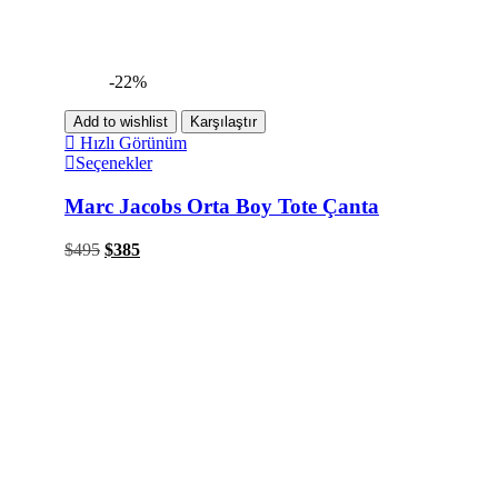
-22%
Add to wishlist
Karşılaştır
Hızlı Görünüm
Seçenekler
Marc Jacobs Orta Boy Tote Çanta
$
495
$
385