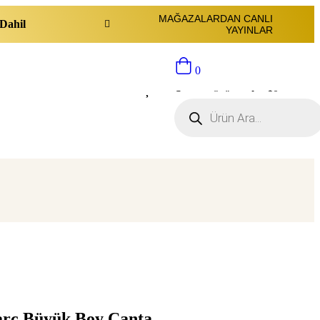
MAĞAZALARDAN CANLI
Dahil
YAYINLAR
0
Sepette ürün yok.:
$
0
arc Büyük Boy Çanta