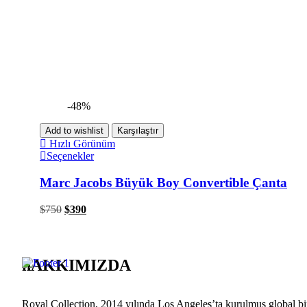
-48%
Add to wishlist
Karşılaştır
Hızlı Görünüm
Seçenekler
Marc Jacobs Büyük Boy Convertible Çanta
$
750
$
390
hAKKIMIZDA
Royal Collection, 2014 yılında Los Angeles’ta kurulmuş global bir