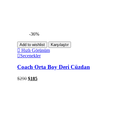
-36%
Add to wishlist
Karşılaştır
Hızlı Görünüm
Seçenekler
Coach Orta Boy Deri Cüzdan
$
290
$
185