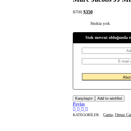
$
790
$
350
Stokta yok
Stok mevcut olduğunda e
Karşılaştır
Add to wishlist
Paylaş
,
KATEGORILER:
Çanta
Omuz Çan