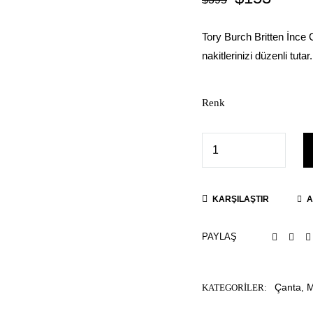
Tory Burch Britten İnce 
nakitlerinizi düzenli tuta
Renk
KARŞILAŞTIR
A
PAYLAŞ
Çanta
M
KATEGORILER:
,