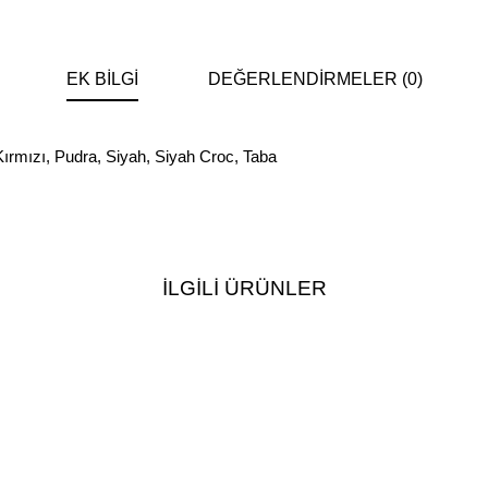
EK BILGI
DEĞERLENDIRMELER (0)
Kırmızı
,
Pudra
,
Siyah
,
Siyah Croc
,
Taba
İLGILI ÜRÜNLER