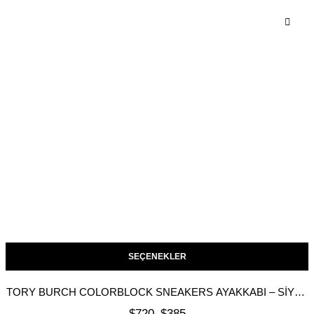
SEÇENEKLER
TORY BURCH COLORBLOCK SNEAKERS AYAKKABI – SIYAH
BEYAZ
$
720
$
385