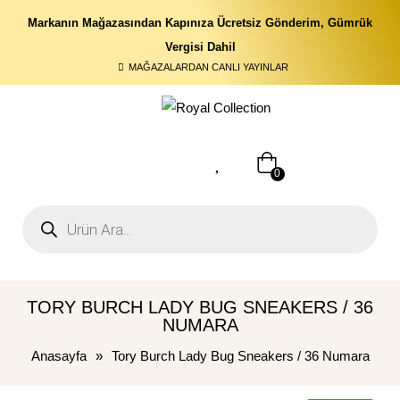
Markanın Mağazasından Kapınıza Ücretsiz Gönderim, Gümrük
Vergisi Dahil
MAĞAZALARDAN CANLI YAYINLAR
0
TORY BURCH LADY BUG SNEAKERS / 36
NUMARA
Anasayfa
»
Tory Burch Lady Bug Sneakers / 36 Numara