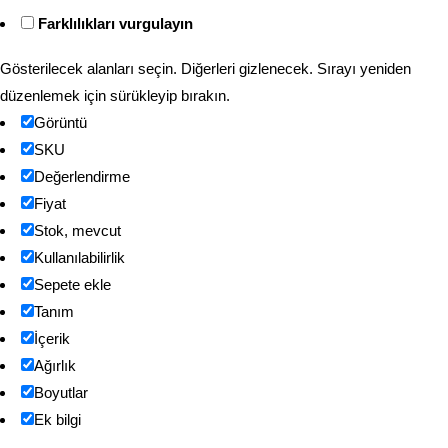
Farklılıkları vurgulayın
Gösterilecek alanları seçin. Diğerleri gizlenecek. Sırayı yeniden
düzenlemek için sürükleyip bırakın.
Görüntü
SKU
Değerlendirme
Fiyat
Stok, mevcut
Kullanılabilirlik
Sepete ekle
Tanım
İçerik
Ağırlık
Boyutlar
Ek bilgi