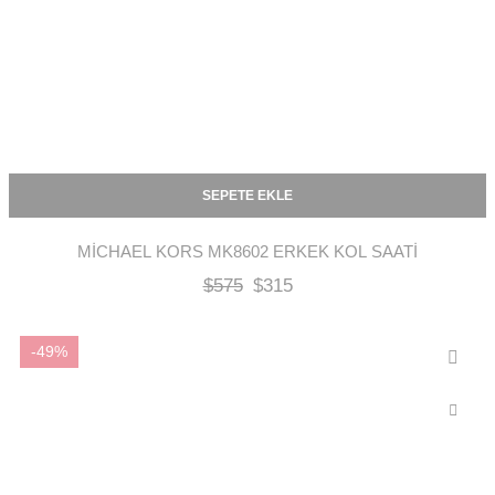
SEPETE EKLE
MICHAEL KORS MK8602 ERKEK KOL SAATI
$
575
$
315
-49%