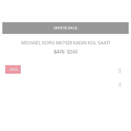
SEPETE EKLE
MICHAEL KORS MK7428 KADIN KOL SAATI
$
475
$
240
-45%