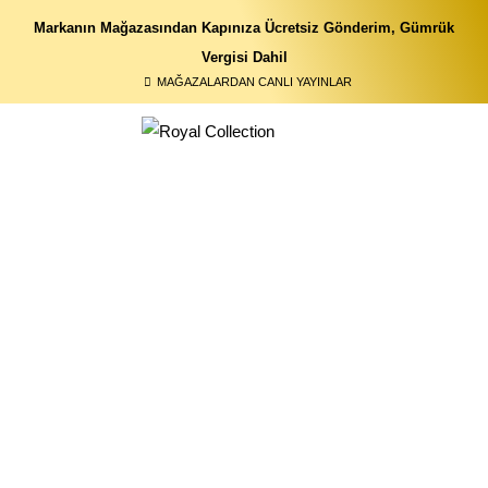
Markanın Mağazasından Kapınıza Ücretsiz Gönderim, Gümrük
Vergisi Dahil
MAĞAZALARDAN CANLI YAYINLAR