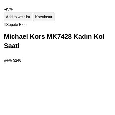
-49%
Add to wishlist
Karşılaştır
Sepete Ekle
Michael Kors MK7428 Kadın Kol
Saati
$
475
$
240