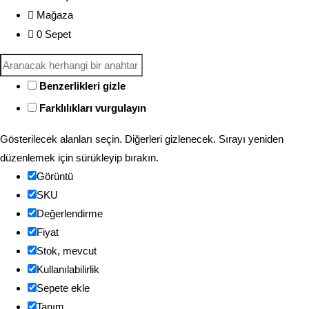
Mağaza
0
Sepet
Benzerlikleri gizle
Farklılıkları vurgulayın
Gösterilecek alanları seçin. Diğerleri gizlenecek. Sırayı yeniden
düzenlemek için sürükleyip bırakın.
Görüntü
SKU
Değerlendirme
Fiyat
Stok, mevcut
Kullanılabilirlik
Sepete ekle
Tanım