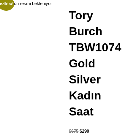
İndirim!
Tory
Burch
TBW1074
Gold
Silver
Kadın
Saat
$
675
$
290