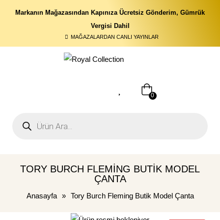
Markanın Mağazasından Kapınıza Ücretsiz Gönderim, Gümrük
Vergisi Dahil
MAĞAZALARDAN CANLI YAYINLAR
0
TORY BURCH FLEMING BUTIK MODEL
ÇANTA
Anasayfa
»
Tory Burch Fleming Butik Model Çanta