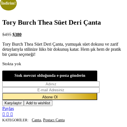
İndirim!
Tory Burch Thea Süet Deri Çanta
$
495
$
380
Tory Burch Thea Süet Deri Çanta, yumuşak süet dokusu ve zarif
detaylarıyla stilinize lüks bir dokunuş katar. Hem şık hem de pratik
bir çanta seçeneği!
Stokta yok
Stok mevcut olduğunda e-posta gönderin
Karşılaştır
Add to wishlist
Paylaş
,
KATEGORILER:
Çanta
Postacı Çanta