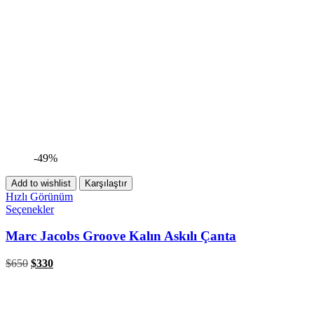
-49%
Add to wishlist
Karşılaştır
Hızlı Görünüm
Seçenekler
Marc Jacobs Groove Kalın Askılı Çanta
$
650
$
330