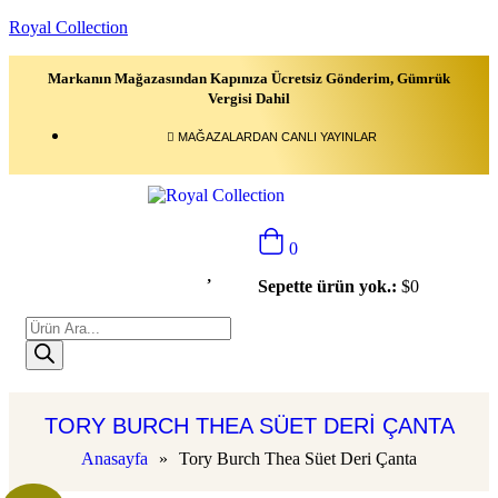
Royal Collection
Markanın Mağazasından Kapınıza Ücretsiz Gönderim, Gümrük
Vergisi Dahil
MAĞAZALARDAN CANLI YAYINLAR
0
Sepette ürün yok.:
$
0
TORY BURCH THEA SÜET DERI ÇANTA
Anasayfa
»
Tory Burch Thea Süet Deri Çanta