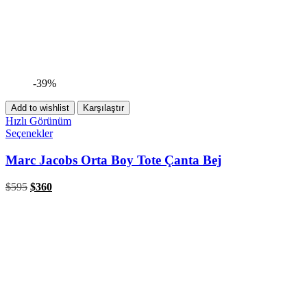
-39%
Add to wishlist
Karşılaştır
Hızlı Görünüm
Seçenekler
Marc Jacobs Orta Boy Tote Çanta Bej
$
595
$
360