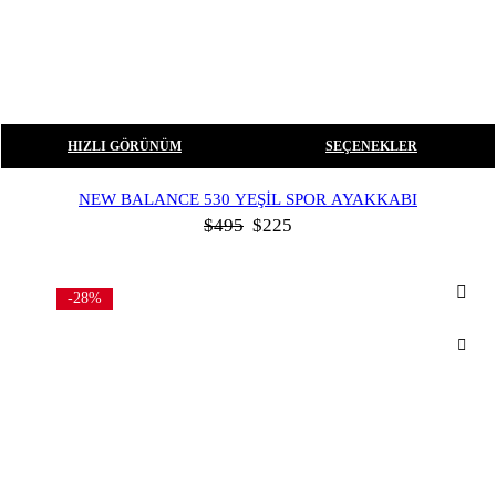
HIZLI GÖRÜNÜM
SEÇENEKLER
NEW BALANCE 530 YEŞIL SPOR AYAKKABI
$
495
$
225
-28%