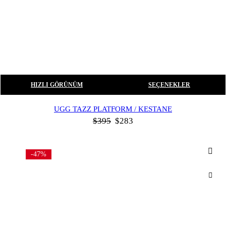
HIZLI GÖRÜNÜM
SEÇENEKLER
UGG TAZZ PLATFORM / KESTANE
$
395
$
283
-47%