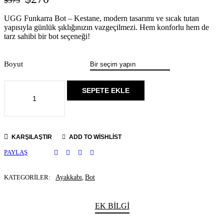
$
575
UGG Funkarra Bot – Kestane, modern tasarımı ve sıcak tutan
yapısıyla günlük şıklığınızın vazgeçilmezi. Hem konforlu hem de
tarz sahibi bir bot seçeneği!
Boyut
SEPETE EKLE
KARŞILAŞTIR
ADD TO WISHLIST
PAYLAŞ
KATEGORILER:
Ayakkabı
,
Bot
EK BILGI