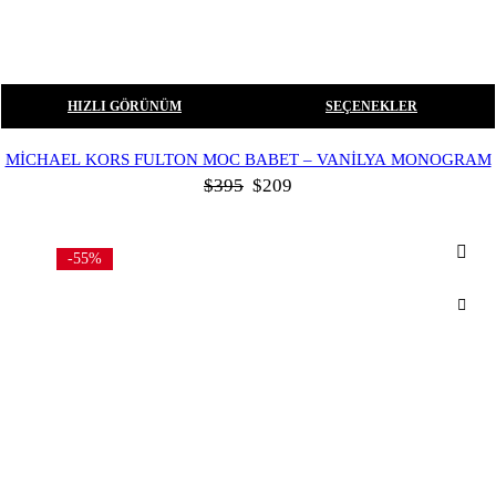
HIZLI GÖRÜNÜM
SEÇENEKLER
MICHAEL KORS FULTON MOC BABET – VANILYA MONOGRAM
$
395
$
209
-55%