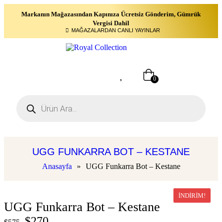
Markanın Mağazasından Kapınıza Ücretsiz Gönderim, Gümrük
Vergisi Dahil
MAĞAZALARDAN CANLI YAYINLAR
0
UGG FUNKARRA BOT – KESTANE
Anasayfa
»
UGG Funkarra Bot – Kestane
İNDIRIM!
UGG Funkarra Bot – Kestane
$
270