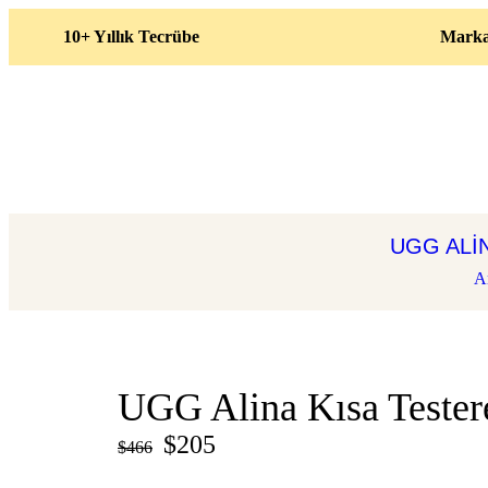
10+ Yıllık Tecrübe
Marka
UGG ALIN
A
UGG Alina Kısa Testere
$
205
$
466