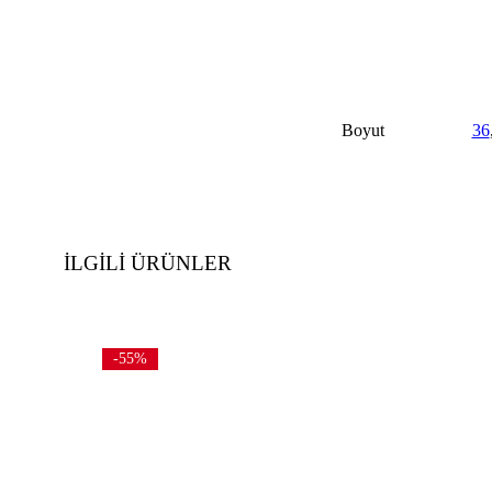
Boyut
36
İLGILI ÜRÜNLER
-55%