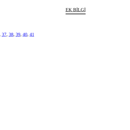
EK BILGI
,
37
,
38
,
39
,
40
,
41