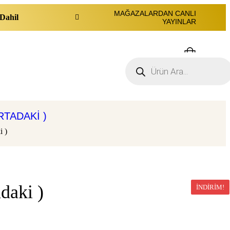
MAĞAZALARDAN CANLI
Dahil
YAYINLAR
0
RTADAKI )
 )
daki )
İNDIRIM!