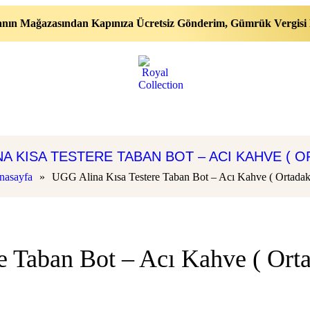
nın Mağazasından Kapınıza Ücretsiz Gönderim, Gümrük Vergisi 
A KISA TESTERE TABAN BOT – ACI KAHVE ( O
nasayfa
»
UGG Alina Kısa Testere Taban Bot – Acı Kahve ( Ortadaki
 Taban Bot – Acı Kahve ( Orta