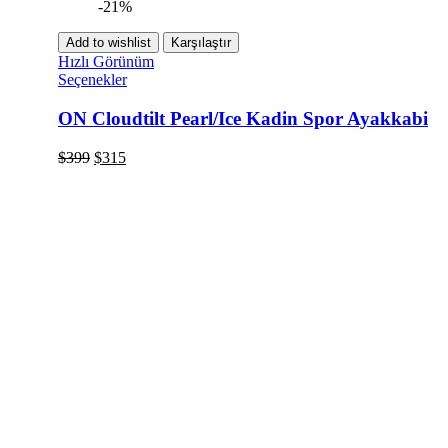
-21%
Add to wishlist
Karşılaştır
Hızlı Görünüm
Seçenekler
ON Cloudtilt Pearl/Ice Kadin Spor Ayakkabi
$
399
$
315