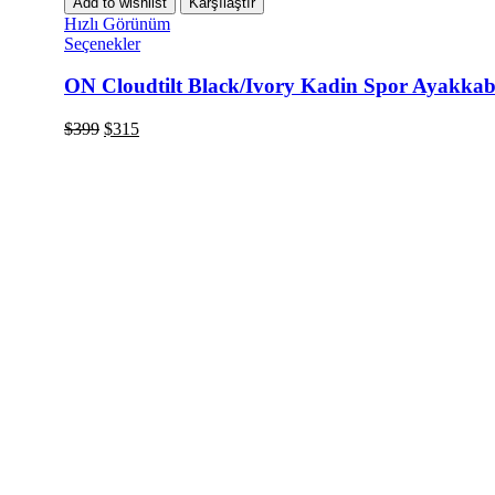
Add to wishlist
Karşılaştır
Hızlı Görünüm
Seçenekler
ON Cloudtilt Black/Ivory Kadin Spor Ayakkab
$
399
$
315