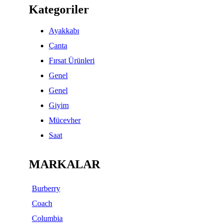
Kategoriler
Ayakkabı
Çanta
Fırsat Ürünleri
Genel
Genel
Giyim
Mücevher
Saat
MARKALAR
Burberry
Coach
Columbia