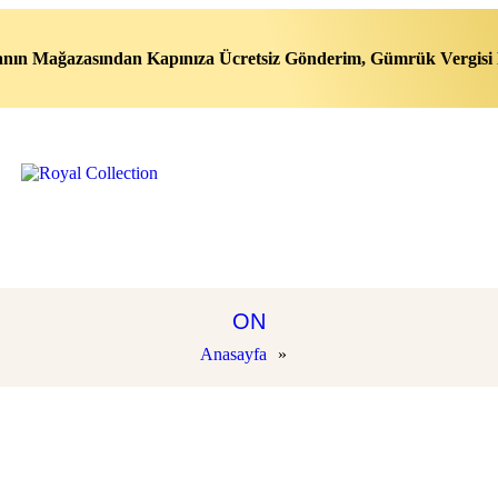
nın Mağazasından Kapınıza Ücretsiz Gönderim, Gümrük Vergisi 
ON
Anasayfa
»