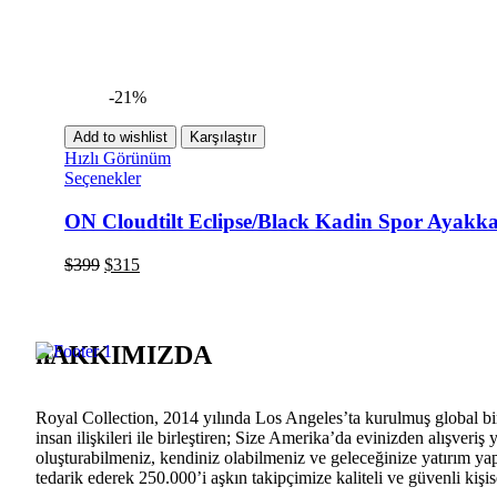
-21%
Add to wishlist
Karşılaştır
Hızlı Görünüm
Seçenekler
ON Cloudtilt Eclipse/Black Kadin Spor Ayakk
$
399
$
315
hAKKIMIZDA
Royal Collection, 2014 yılında Los Angeles’ta kurulmuş global bir
insan ilişkileri ile birleştiren; Size Amerika’da evinizden alışver
oluşturabilmeniz, kendiniz olabilmeniz ve geleceğinize yatırım yap
tedarik ederek 250.000’i aşkın takipçimize kaliteli ve güvenli kiş