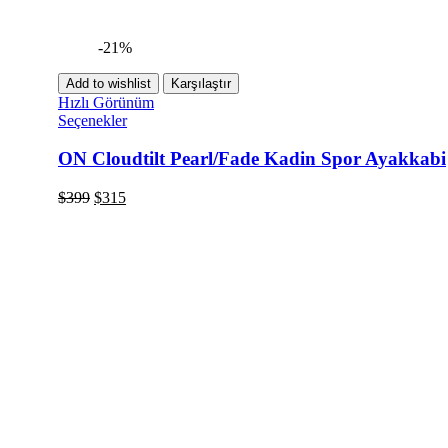
-21%
Add to wishlist
Karşılaştır
Hızlı Görünüm
Seçenekler
ON Cloudtilt Pearl/Fade Kadin Spor Ayakkabi
$
399
$
315