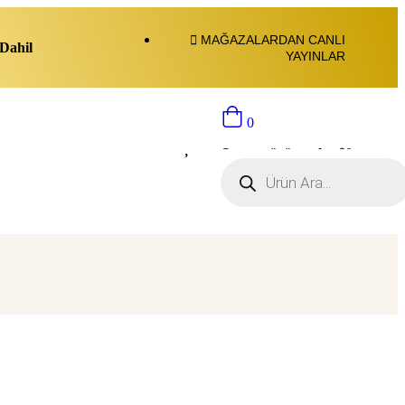
MAĞAZALARDAN CANLI
Dahil
YAYINLAR
0
Sepette ürün yok.:
$
0