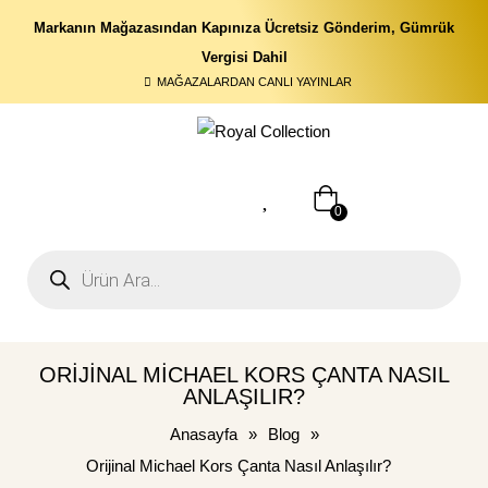
Markanın Mağazasından Kapınıza Ücretsiz Gönderim, Gümrük
Vergisi Dahil
MAĞAZALARDAN CANLI YAYINLAR
0
ORIJINAL MICHAEL KORS ÇANTA NASIL
ANLAŞILIR?
Anasayfa
»
Blog
»
Orijinal Michael Kors Çanta Nasıl Anlaşılır?