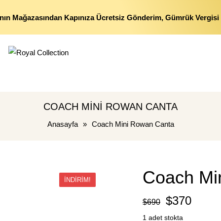
nın Mağazasından Kapınıza Ücretsiz Gönderim, Gümrük Vergisi 
COACH MINI ROWAN CANTA
Anasayfa
»
Coach Mini Rowan Canta
Coach Mi
İNDIRIM!
$
370
$
690
1 adet stokta