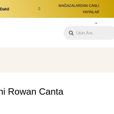
MAĞAZALARDAN CANLI
Dahil
YAYINLAR
0
ni Rowan Canta