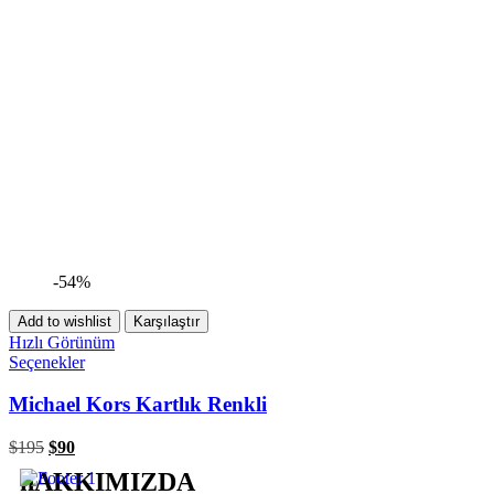
-54%
Add to wishlist
Karşılaştır
Hızlı Görünüm
Seçenekler
Michael Kors Kartlık Renkli
$
195
$
90
hAKKIMIZDA