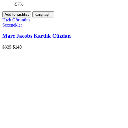
-57%
Add to wishlist
Karşılaştır
Hızlı Görünüm
Seçenekler
Marc Jacobs Kartlık Cüzdan
$
325
$
140