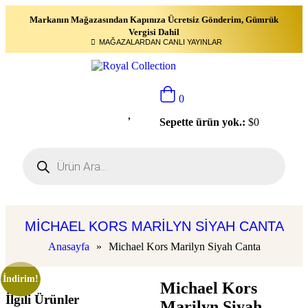
Markanın Mağazasından Kapınıza Ücretsiz Gönderim, Gümrük
Vergisi Dahil
MAĞAZALARDAN CANLI YAYINLAR
0
Sepette ürün yok.:
$
0
MICHAEL KORS MARILYN SIYAH CANTA
Anasayfa
»
Michael Kors Marilyn Siyah Canta
İndirim!
Michael Kors
İlgili Ürünler
Marilyn Siyah