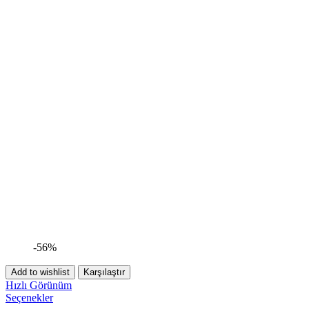
-56%
Add to wishlist
Karşılaştır
Hızlı Görünüm
Seçenekler