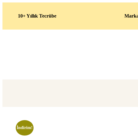
10+ Yıllık Tecrübe
Marka
İndirim!