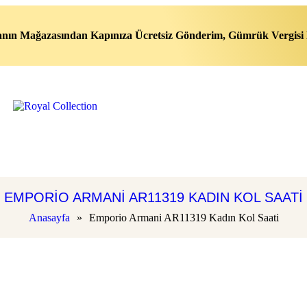
nın Mağazasından Kapınıza Ücretsiz Gönderim, Gümrük Vergisi 
EMPORIO ARMANI AR11319 KADIN KOL SAATI
Anasayfa
»
Emporio Armani AR11319 Kadın Kol Saati