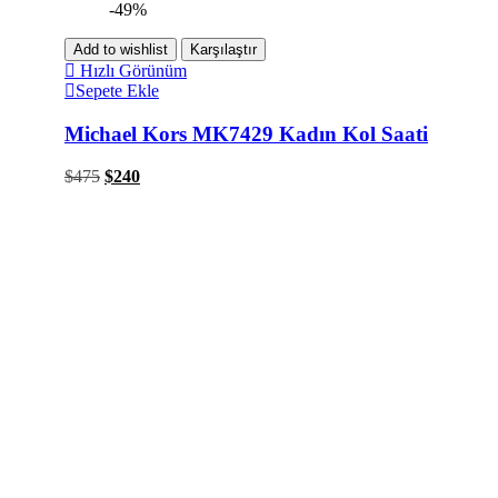
-49%
Add to wishlist
Karşılaştır
Hızlı Görünüm
Sepete Ekle
Michael Kors MK7429 Kadın Kol Saati
$
475
$
240