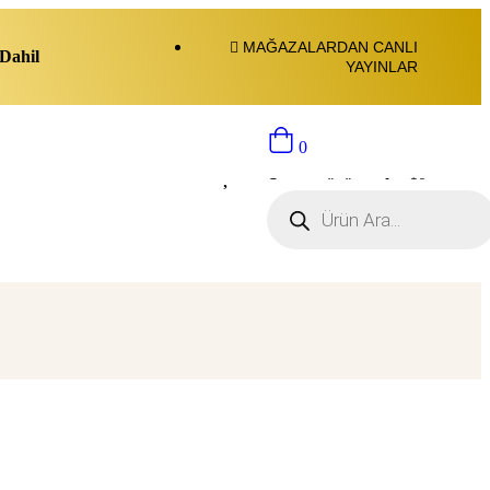
MAĞAZALARDAN CANLI
Dahil
YAYINLAR
0
Sepette ürün yok.:
$
0